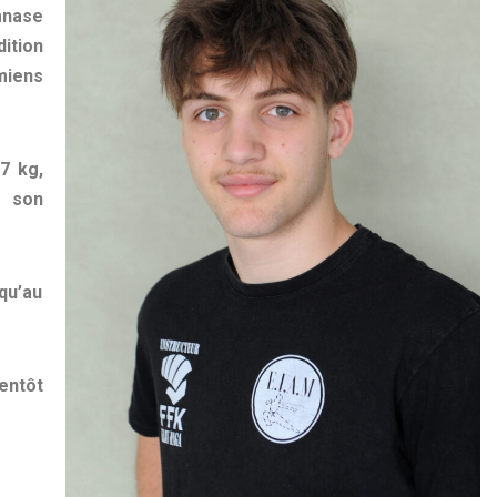
mnase
ition
miens
7 kg,
e son
qu’au
entôt